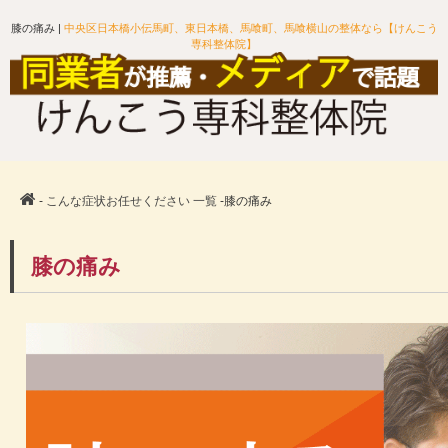
膝の痛み |
中央区日本橋小伝馬町、東日本橋、馬喰町、馬喰横山の整体なら【けんこう
専科整体院】
-
こんな症状お任せください 一覧
-膝の痛み
膝の痛み