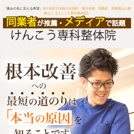
「痛みの先に見える希望」 |
中央区日本橋小伝馬町、東日本橋、馬喰町、馬喰横山の整
体なら【けんこう専科整体院】