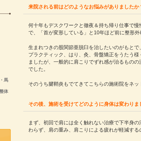
来院される前はどのようなお悩みがありましたか
何十年もデスクワークと徹夜＆持ち帰り仕事で慢
で、「首が変形している」と10年ほど前に整形外
生まれつきの股関節亜脱臼を治したいのがもとで
プラクティック、はり、灸、骨盤矯正をうたう様
ましたが、一般的に肩こりでずれ感が治るものの
でした。
・馬
そのうち腱鞘炎もでてきてこちらの施術院をネッ
整体
その後、施術を受けてどのように身体は変わりま
まず、初回で肩には全く触れない治療で下半身の
わらず、肩の重み、肩こりによる疲れが軽減する