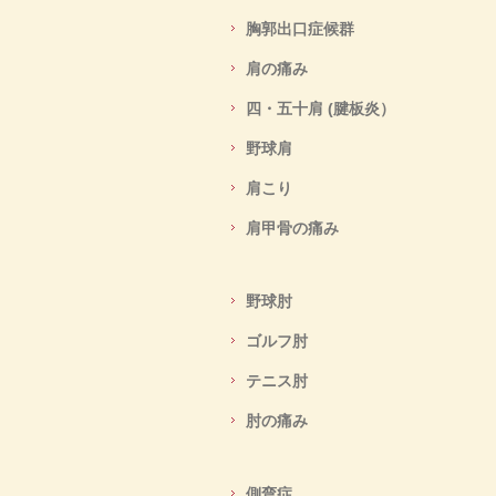
胸郭出口症候群
肩の痛み
四・五十肩 (腱板炎）
野球肩
肩こり
肩甲骨の痛み
野球肘
ゴルフ肘
テニス肘
肘の痛み
側弯症