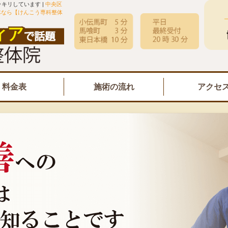
キリしています |
中央区
体なら【けんこう専科整体
料金表
施術の流れ
アクセ