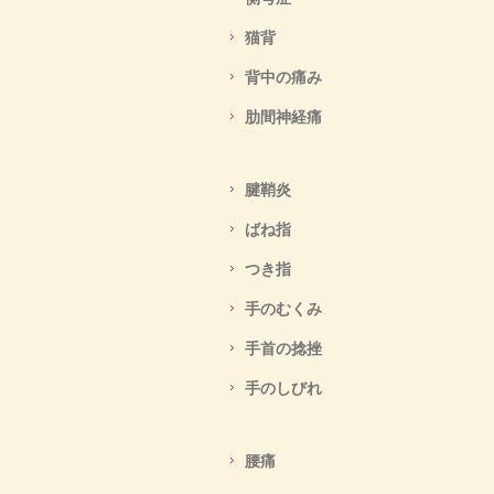
猫背
背中の痛み
肋間神経痛
腱鞘炎
ばね指
つき指
手のむくみ
手首の捻挫
手のしびれ
腰痛