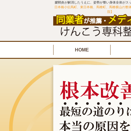
腱鞘炎が解消したうえに、姿勢が整い身体全体がスッ
日本橋小伝馬町、東日本橋、馬喰町、馬喰横山の整
院】
HOME