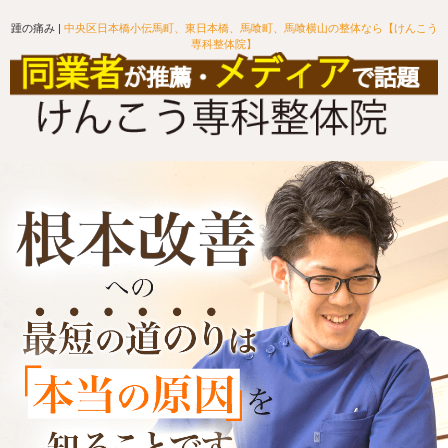
踵の痛み |
中央区日本橋小伝馬町、東日本橋、馬喰町、馬喰横山の整体なら【けんこう
専科整体院】