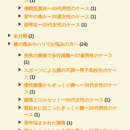
ス
(1)
僧帽筋膜炎ー40代男性のケース
(1)
背中の痛みー26歳女性のケース
(1)
側弯症ー20代女性のケース
(1)
未分類
(2)
腰の痛みやハリでお悩みの方へ
(24)
突然の腰痛で歩行困難ー27歳男性のケース
(1)
スポーツによる腰の不調ー男子高校生のケー
ス
(1)
慢性腰痛からぎっくり腰へー30代女性のケー
ス
(1)
腰痛とコルセットー50代女性のケース
(1)
寝起きに起こったぎっくり腰ー20代男性のケ
ース
(1)
長年悩まされた腰痛
(1)