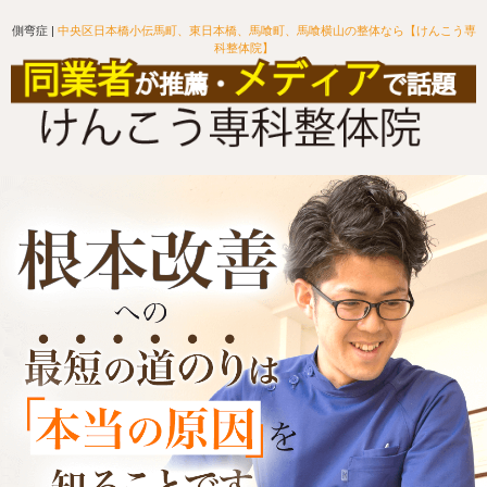
側弯症 |
中央区日本橋小伝馬町、東日本橋、馬喰町、馬喰横山の整体なら【けんこう専
科整体院】