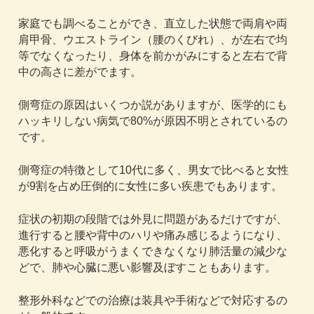
家庭でも調べることができ、直立した状態で両肩や両
肩甲骨、ウエストライン（腰のくびれ）、が左右で均
等でなくなったり、身体を前かがみにすると左右で背
中の高さに差がでます。
側弯症の原因はいくつか説がありますが、医学的にも
ハッキリしない病気で80%が原因不明とされているの
です。
側弯症の特徴として10代に多く、男女で比べると女性
が9割を占め圧倒的に女性に多い疾患でもあります。
症状の初期の段階では外見に問題があるだけですが、
進行すると腰や背中のハリや痛み感じるようになり、
悪化すると呼吸がうまくできなくなり肺活量の減少な
どで、肺や心臓に悪い影響及ぼすこともあります。
整形外科などでの治療は装具や手術などで対応するの