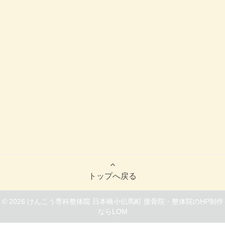
トップへ戻る
© 2026
けんこう専科整体院 日本橋小伝馬町
接骨院・整体院のHP制作
ならLOM