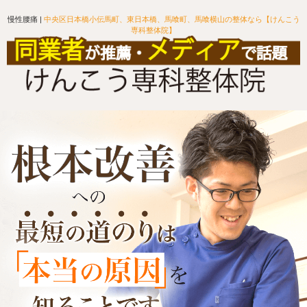
慢性腰痛 |
中央区日本橋小伝馬町、東日本橋、馬喰町、馬喰横山の整体なら【けんこう
専科整体院】